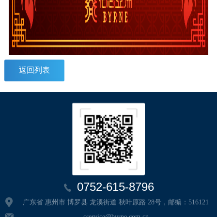
返回列表
0752-615-8796
广东省 惠州市 博罗县 龙溪街道 秋叶原路 28号，邮编：516121
cservice@byrne.com.cn