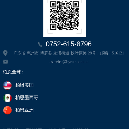
0752-615-8796
广东省 惠州市 博罗县 龙溪街道 秋叶原路 28号，邮编：516121
cservice@byrne.com.cn
柏恩全球 :
柏恩美国
柏恩墨西哥
柏恩亚洲