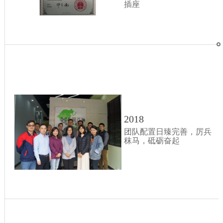
插座
2018
团队配置日臻完善，厉兵
秣马，砥砺奋起